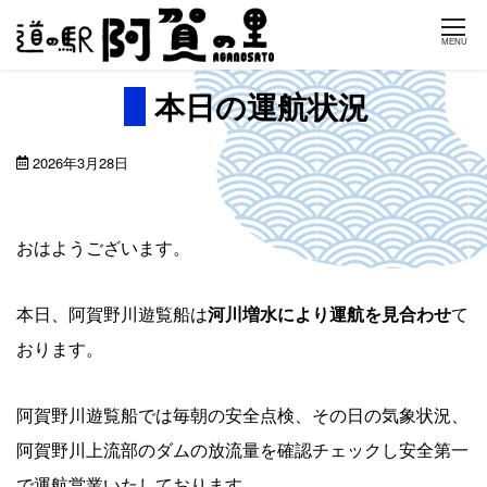
Skip
MENU
to
content
本日の運航状況
2026年3月28日
おはようございます。
本日、阿賀野川遊覧船は
河川増水により運航を見合わせ
て
おります。
阿賀野川遊覧船では毎朝の安全点検、その日の気象状況、
阿賀野川上流部のダムの放流量を確認チェックし安全第一
で運航営業いたしております。