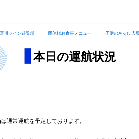
野川ライン遊覧船
団体様お食事メニュー
子供のあそび広
本日の運航状況
。
船は通常運航を予定しております。