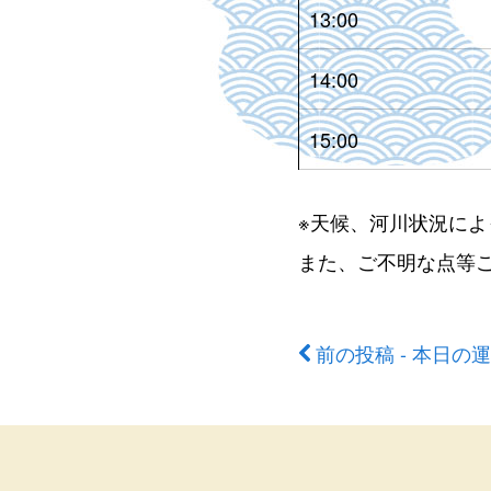
13:00
14:00
15:00
※天候、河川状況に
また、ご不明な点等
前の投稿 - 本日の
前
後
の