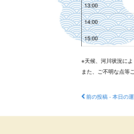
13:00
14:00
15:00
※天候、河川状況に
また、ご不明な点等
前の投稿 - 本日の
前
後
の