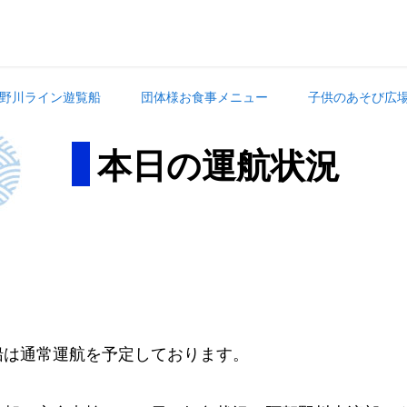
野川ライン遊覧船
団体様お食事メニュー
子供のあそび広
本日の運航状況
。
船は通常運航を予定しております。