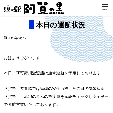
Skip
MENU
to
content
本日の運航状況
2026年5月17日
おはようございます。
本日、阿賀野川遊覧船は通常運航を予定しております。
阿賀野川遊覧船では毎朝の安全点検、その日の気象状況、
阿賀野川上流部のダムの放流量を確認チェックし安全第一
で運航営業いたしております。