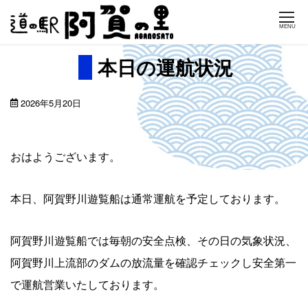
Skip
MENU
to
content
本日の運航状況
2026年5月20日
おはようございます。
本日、阿賀野川遊覧船は通常運航を予定しております。
阿賀野川遊覧船では毎朝の安全点検、その日の気象状況、
阿賀野川上流部のダムの放流量を確認チェックし安全第一
で運航営業いたしております。