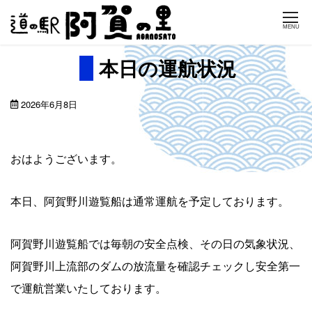
Skip
MENU
to
content
本日の運航状況
2026年6月8日
おはようございます。
本日、阿賀野川遊覧船は通常運航を予定しております。
阿賀野川遊覧船では毎朝の安全点検、その日の気象状況、
阿賀野川上流部のダムの放流量を確認チェックし安全第一
で運航営業いたしております。