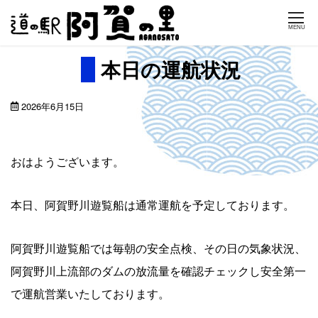
Skip
MENU
to
content
本日の運航状況
2026年6月15日
おはようございます。
本日、阿賀野川遊覧船は通常運航を予定しております。
阿賀野川遊覧船では毎朝の安全点検、その日の気象状況、
阿賀野川上流部のダムの放流量を確認チェックし安全第一
で運航営業いたしております。