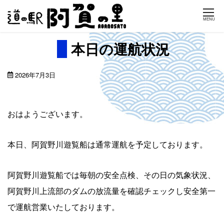
Skip
MENU
to
content
本日の運航状況
2026年7月3日
おはようございます。
本日、阿賀野川遊覧船は通常運航を予定しております。
阿賀野川遊覧船では毎朝の安全点検、その日の気象状況、
阿賀野川上流部のダムの放流量を確認チェックし安全第一
で運航営業いたしております。