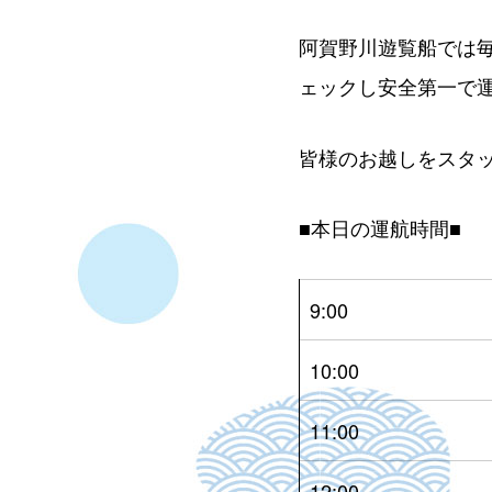
阿賀野川遊覧船では
ェックし安全第一で
皆様のお越しをスタ
■本日の運航時間■
9:00
10:00
11:00
12:00