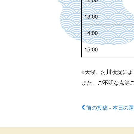
13:00
14:00
15:00
※天候、河川状況に
また、ご不明な点等
前の投稿 - 本日の
前
後