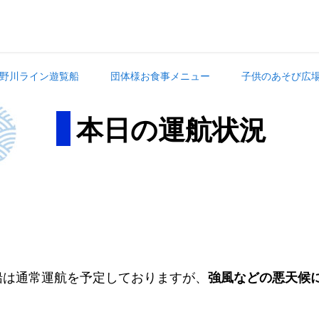
野川ライン遊覧船
団体様お食事メニュー
子供のあそび広
本日の運航状況
。
船は通常運航を予定しておりますが、
強風などの悪天候