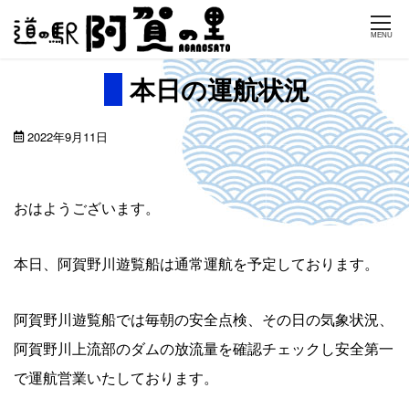
Skip
MENU
to
content
本日の運航状況
2022年9月11日
おはようございます。
本日、阿賀野川遊覧船は通常運航を予定しております。
阿賀野川遊覧船では毎朝の安全点検、その日の気象状況、
阿賀野川上流部のダムの放流量を確認チェックし安全第一
で運航営業いたしております。