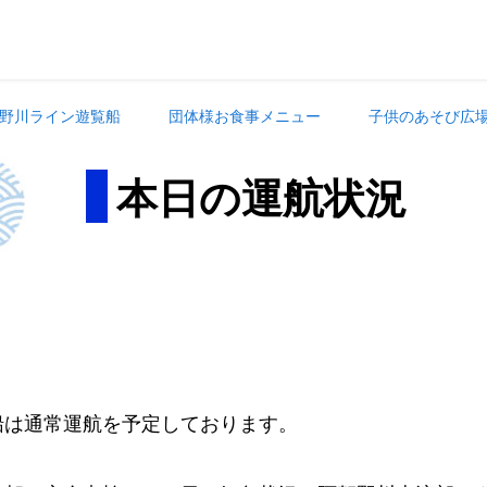
野川ライン遊覧船
団体様お食事メニュー
子供のあそび広
本日の運航状況
。
船は通常運航を予定しております。