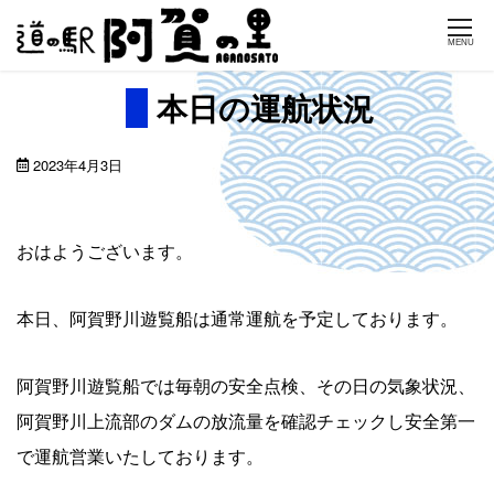
Skip
MENU
to
content
本日の運航状況
2023年4月3日
おはようございます。
本日、阿賀野川遊覧船は通常運航を予定しております。
阿賀野川遊覧船では毎朝の安全点検、その日の気象状況、
阿賀野川上流部のダムの放流量を確認チェックし安全第一
で運航営業いたしております。