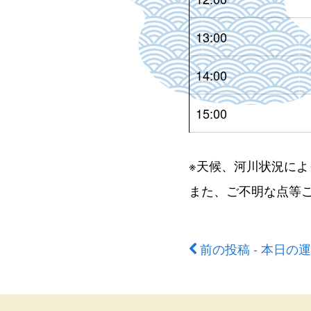
13:00
14:00
15:00
※天候、河川状況に
また、ご不明な点等
前の投稿 - 本日の
前
後