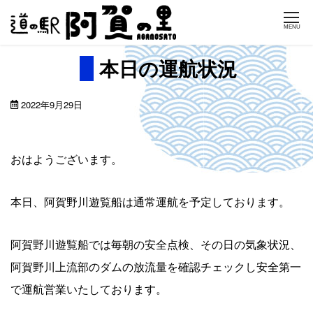
Skip
MENU
to
content
本日の運航状況
2022年9月29日
おはようございます。
本日、阿賀野川遊覧船は通常運航を予定しております。
阿賀野川遊覧船では毎朝の安全点検、その日の気象状況、
阿賀野川上流部のダムの放流量を確認チェックし安全第一
で運航営業いたしております。