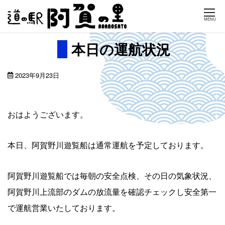
Skip
MENU
to
content
本日の運航状況
2023年9月23日
おはようございます。
本日、阿賀野川遊覧船は通常運航を予定しております。
阿賀野川遊覧船では毎朝の安全点検、その日の気象状況、
阿賀野川上流部のダムの放流量を確認チェックし安全第一
で運航営業いたしております。