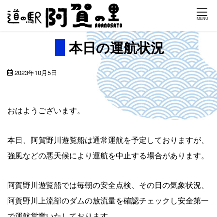
Skip
MENU
to
content
本日の運航状況
2023年10月5日
おはようございます。
本日、阿賀野川遊覧船は通常運航を予定しておりますが、
強風などの悪天候により運航を中止する場合があります。
阿賀野川遊覧船では毎朝の安全点検、その日の気象状況、
阿賀野川上流部のダムの放流量を確認チェックし安全第一
で運航営業いたしております。