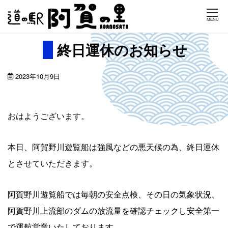
Skip
MENU
to
content
終日運休のお知らせ
2023年10月9日
おはようございます。
本日、阿賀野川遊覧船は強風などの悪天候の為、終日運休
とさせていただきます。
阿賀野川遊覧船では毎朝の安全点検、その日の気象状況、
阿賀野川上流部のダムの放流量を確認チェックし安全第一
で運航営業いたしております。