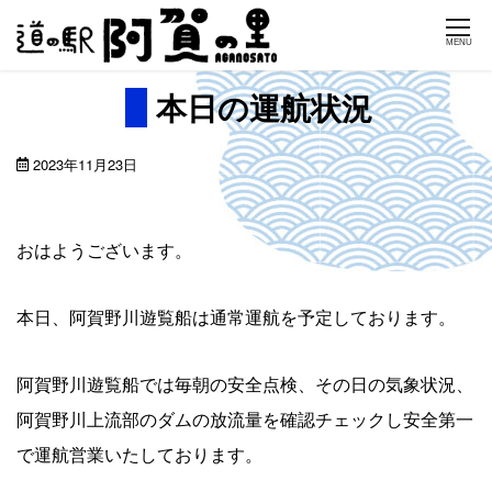
Skip
MENU
to
content
本日の運航状況
2023年11月23日
おはようございます。
本日、阿賀野川遊覧船は通常運航を予定しております。
阿賀野川遊覧船では毎朝の安全点検、その日の気象状況、
阿賀野川上流部のダムの放流量を確認チェックし安全第一
で運航営業いたしております。