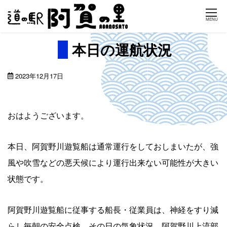
Skip
MENU
to
content
本日の運航状況
2023年12月17日
おはようございます。
本日、阿賀野川遊覧船は通常運行をしておしまいたが、強
風や吹雪などの悪天候により運行出来ない可能性が大きい
状態です。
阿賀野川遊覧船に従事する船長・従業員は、神経をすり減
らし毎朝の安全点検、その日の気象状況、阿賀野川上流部