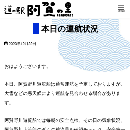
Skip
MENU
to
content
本日の運航状況
2023年12月22日
おはようございます。
本日、阿賀野川遊覧船は通常運航を予定しておりますが、
大雪などの悪天候により運航を見合わせる場合がありま
す。
阿賀野川遊覧船では毎朝の安全点検、その日の気象状況、
阿賀野川上流部のダムの放流量を確認チェックし安全第一