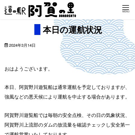
Skip
MENU
to
content
本日の運航状況
2024年3月14日
おはようございます。
本日、阿賀野川遊覧船は通常運航を予定しておりますが、
強風などの悪天候により運航を中止する場合があります。
阿賀野川遊覧船では毎朝の安全点検、その日の気象状況、
阿賀野川上流部のダムの放流量を確認チェックし安全第一
で運航営業いたしております。