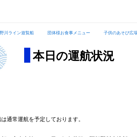
野川ライン遊覧船
団体様お食事メニュー
子供のあそび広
本日の運航状況
。
船は通常運航を予定しております。