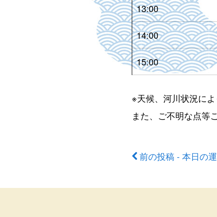
13:00
14:00
15:00
※天候、河川状況に
また、ご不明な点等
前の投稿 - 本日の
前
後
の