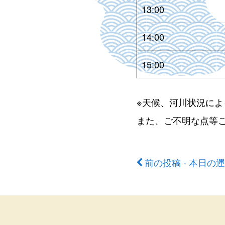
13:00
14:00
15:00
※天候、河川状況に
また、ご不明な点等
前の投稿 - 本日の
前
後
の