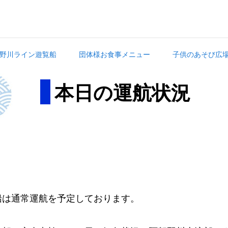
野川ライン遊覧船
団体様お食事メニュー
子供のあそび広
本日の運航状況
。
船は通常運航を予定しております。