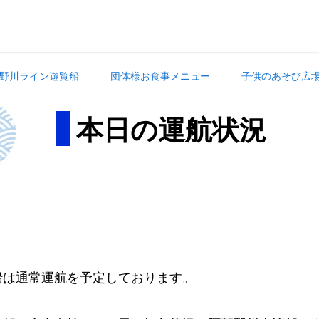
野川ライン遊覧船
団体様お食事メニュー
子供のあそび広
本日の運航状況
。
船は通常運航を予定しております。