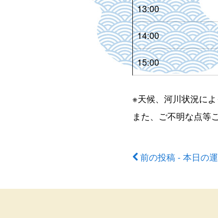
13:00
14:00
15:00
※天候、河川状況に
また、ご不明な点等
前の投稿 - 本日の
前
後
の