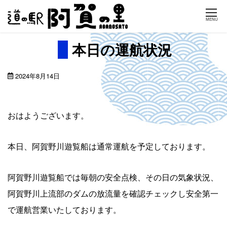
Skip
MENU
to
content
本日の運航状況
2024年8月14日
おはようございます。
本日、阿賀野川遊覧船は通常運航を予定しております。
阿賀野川遊覧船では毎朝の安全点検、その日の気象状況、
阿賀野川上流部のダムの放流量を確認チェックし安全第一
で運航営業いたしております。