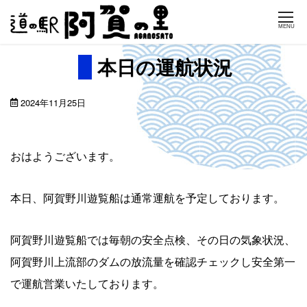
Skip
MENU
to
content
本日の運航状況
2024年11月25日
おはようございます。
本日、阿賀野川遊覧船は通常運航を予定しております。
阿賀野川遊覧船では毎朝の安全点検、その日の気象状況、
阿賀野川上流部のダムの放流量を確認チェックし安全第一
で運航営業いたしております。