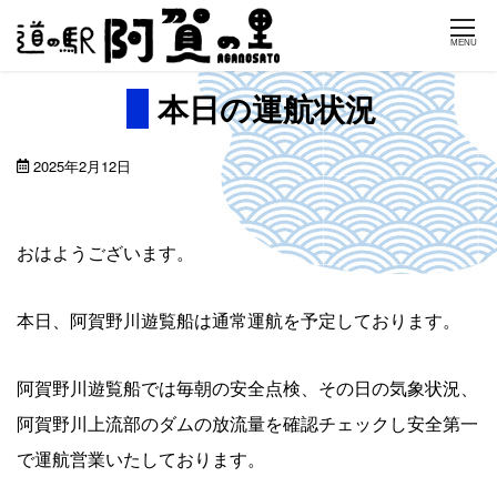
Skip
MENU
to
content
本日の運航状況
2025年2月12日
おはようございます。
本日、阿賀野川遊覧船は通常運航を予定しております。
阿賀野川遊覧船では毎朝の安全点検、その日の気象状況、
阿賀野川上流部のダムの放流量を確認チェックし安全第一
で運航営業いたしております。