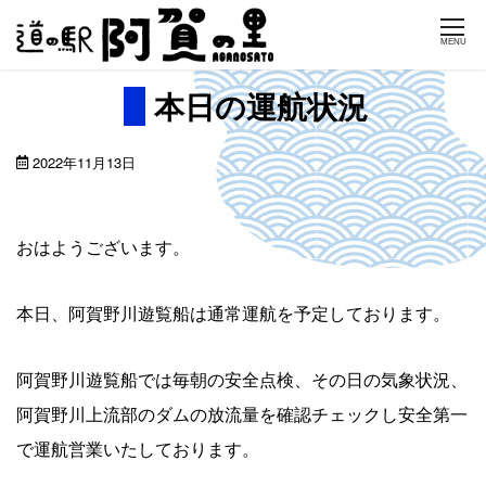
Skip
MENU
to
content
本日の運航状況
2022年11月13日
おはようございます。
本日、阿賀野川遊覧船は通常運航を予定しております。
阿賀野川遊覧船では毎朝の安全点検、その日の気象状況、
阿賀野川上流部のダムの放流量を確認チェックし安全第一
で運航営業いたしております。