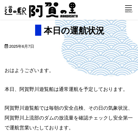
Skip
MENU
to
content
本日の運航状況
2025年6月7日
おはようございます。
本日、阿賀野川遊覧船は通常運航を予定しております。
阿賀野川遊覧船では毎朝の安全点検、その日の気象状況、
阿賀野川上流部のダムの放流量を確認チェックし安全第一
で運航営業いたしております。