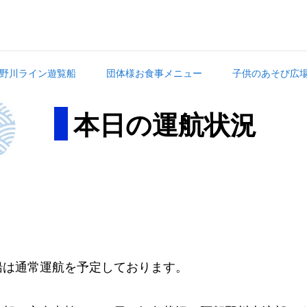
野川ライン遊覧船
団体様お食事メニュー
子供のあそび広
本日の運航状況
。
船は通常運航を予定しております。