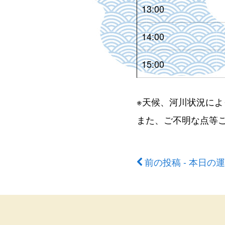
13:00
14:00
15:00
※天候、河川状況に
また、ご不明な点等
前の投稿 - 本日の
前
後
の