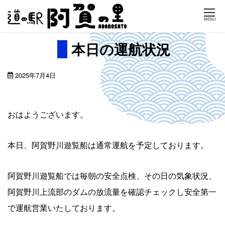
Skip
MENU
to
content
本日の運航状況
2025年7月4日
おはようございます。
本日、阿賀野川遊覧船は通常運航を予定しております。
阿賀野川遊覧船では毎朝の安全点検、その日の気象状況、
阿賀野川上流部のダムの放流量を確認チェックし安全第一
で運航営業いたしております。