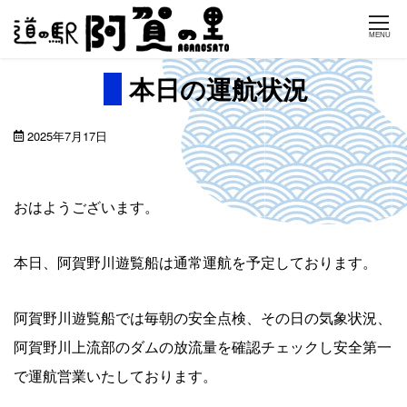
Skip
MENU
to
content
本日の運航状況
2025年7月17日
おはようございます。
本日、阿賀野川遊覧船は通常運航を予定しております。
阿賀野川遊覧船では毎朝の安全点検、その日の気象状況、
阿賀野川上流部のダムの放流量を確認チェックし安全第一
で運航営業いたしております。