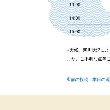
13:00
14:00
15:00
※天候、河川状況に
また、ご不明な点等
前の投稿 - 本日の
前
後
の