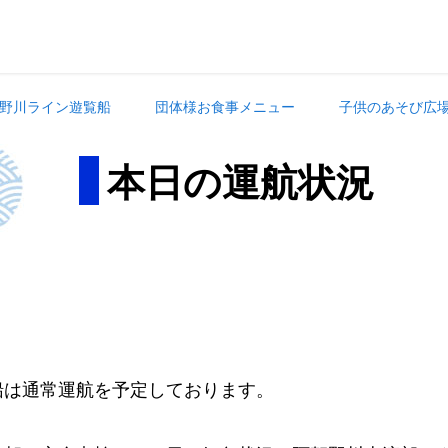
野川ライン遊覧船
団体様お食事メニュー
子供のあそび広
本日の運航状況
。
船は通常運航を予定しております。