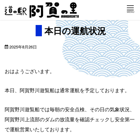
Skip
MENU
to
content
本日の運航状況
2025年8月26日
おはようございます。
本日、阿賀野川遊覧船は通常運航を予定しております。
阿賀野川遊覧船では毎朝の安全点検、その日の気象状況、
阿賀野川上流部のダムの放流量を確認チェックし安全第一
で運航営業いたしております。