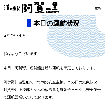
Skip
MENU
to
content
本日の運航状況
2025年9月19日
おはようございます。
本日、阿賀野川遊覧船は通常運航を予定しております。
阿賀野川遊覧船では毎朝の安全点検、その日の気象状況、
阿賀野川上流部のダムの放流量を確認チェックし安全第一
で運航営業いたしております。