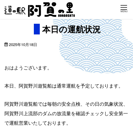
Skip
MENU
to
content
本日の運航状況
2025年10月18日
おはようございます。
本日、阿賀野川遊覧船は通常運航を予定しております。
阿賀野川遊覧船では毎朝の安全点検、その日の気象状況、
阿賀野川上流部のダムの放流量を確認チェックし安全第一
で運航営業いたしております。