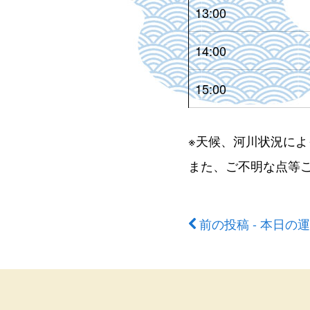
13:00
14:00
15:00
※天候、河川状況に
また、ご不明な点等
前の投稿 - 本日の
前
後
の