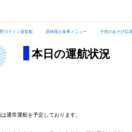
野川ライン遊覧船
団体様お食事メニュー
子供のあそび広
本日の運航状況
。
船は通常運航を予定しております。