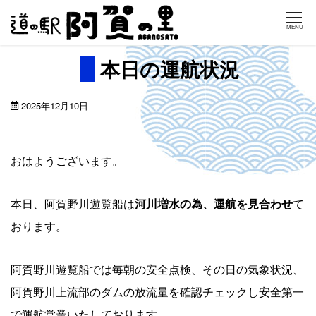
Skip
MENU
to
content
本日の運航状況
2025年12月10日
おはようございます。
本日、阿賀野川遊覧船は
河川増水の為、運航を見合わせ
て
おります。
阿賀野川遊覧船では毎朝の安全点検、その日の気象状況、
阿賀野川上流部のダムの放流量を確認チェックし安全第一
で運航営業いたしております。