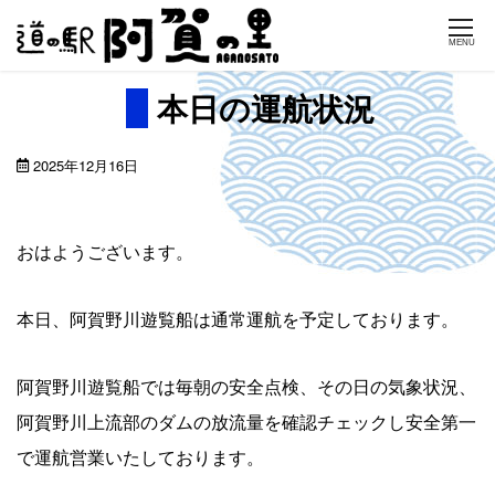
Skip
MENU
to
content
本日の運航状況
2025年12月16日
おはようございます。
本日、阿賀野川遊覧船は通常運航を予定しております。
阿賀野川遊覧船では毎朝の安全点検、その日の気象状況、
阿賀野川上流部のダムの放流量を確認チェックし安全第一
で運航営業いたしております。