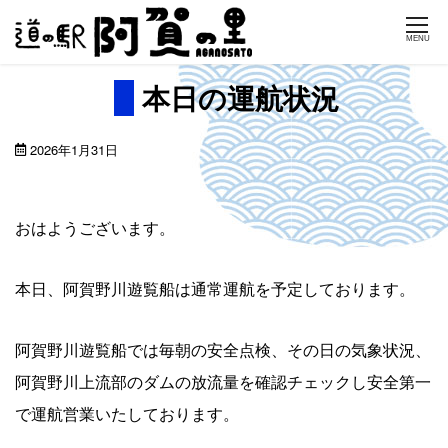
Skip
MENU
to
content
本日の運航状況
2026年1月31日
おはようございます。
本日、阿賀野川遊覧船は通常運航を予定しております。
阿賀野川遊覧船では毎朝の安全点検、その日の気象状況、
阿賀野川上流部のダムの放流量を確認チェックし安全第一
で運航営業いたしております。