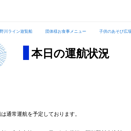
野川ライン遊覧船
団体様お食事メニュー
子供のあそび広
本日の運航状況
。
船は通常運航を予定しております。