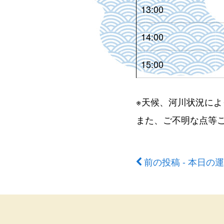
13:00
14:00
15:00
※天候、河川状況に
また、ご不明な点等
前の投稿 - 本日の
前
後
の