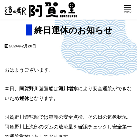
Skip
MENU
to
content
終日運休のお知らせ
2024年2月20日
おはようございます。
本日、阿賀野川遊覧船は
河川増水
により安全運航ができな
いため
運休
となります。
阿賀野川遊覧船では毎朝の安全点検、その日の気象状況、
阿賀野川上流部のダムの放流量を確認チェックし安全第一
で運航営業いたしております。