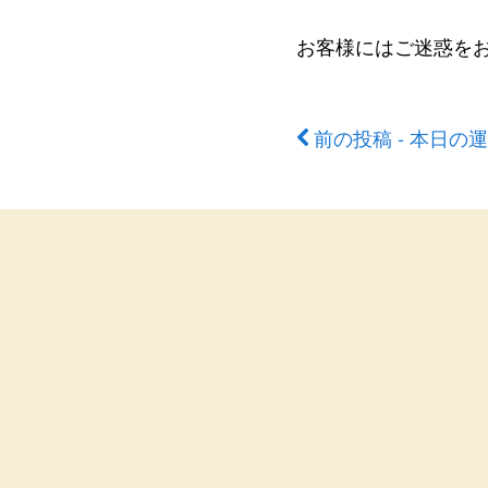
お客様にはご迷惑を
前の投稿 - 本日の
前
後
の
記
事
へ
の