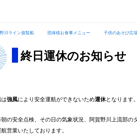
野川ライン遊覧船
団体様お食事メニュー
子供のあそび広
終日運休のお知らせ
船は
により安全運航ができないため
となります
強風
運休
毎朝の安全点検、その日の気象状況、阿賀野川上流部の
運航営業いたしております。