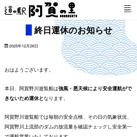
Skip
MENU
to
content
終日運休のお知らせ
2025年12月26日
おはようございます。
本日、阿賀野川遊覧船は
強風・悪天候により安全運航がで
きないため運休と
なります。
阿賀野川遊覧船では毎朝の安全点検、その日の気象状況、
阿賀野川上流部のダムの放流量を確認チェックし安全第一
で運航営業いたしております。