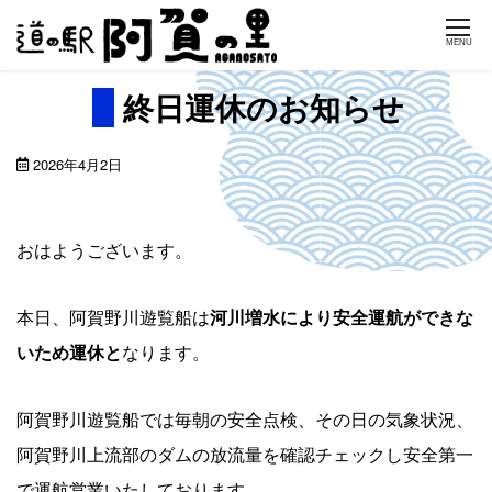
Skip
MENU
to
content
終日運休のお知らせ
2026年4月2日
おはようございます。
本日、阿賀野川遊覧船は
河川増水により安全運航ができな
いため運休と
なります。
阿賀野川遊覧船では毎朝の安全点検、その日の気象状況、
阿賀野川上流部のダムの放流量を確認チェックし安全第一
で運航営業いたしております。