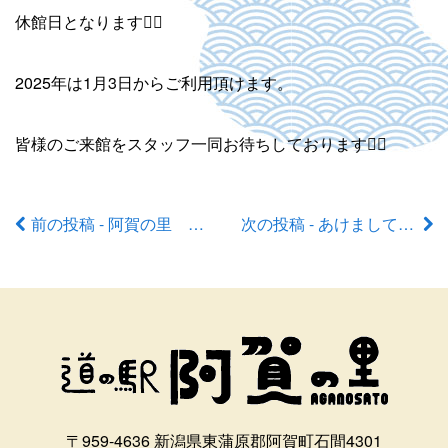
休館日となります🙇‍♀️
2025年は1月3日からご利用頂けます。
皆様のご来館をスタッフ一同お待ちしております🙇‍♀️
前の投稿 - 阿賀の里 餅つき大会！
次の投稿 - あけましておめでとうございます。
前
後
の
記
事
〒959-4636 新潟県東蒲原郡阿賀町石間4301