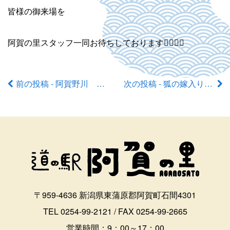
皆様の御来場を
阿賀の里スタッフ一同お待ちしております🙇‍♀️🙇‍♀️
前の投稿 - 阿賀野川 巡回パネル展
次の投稿 - 狐の嫁入り行列&新メニュー
前
後
の
記
事
〒959-4636 新潟県東蒲原郡阿賀町石間4301
へ
TEL 0254-99-2121 / FAX 0254-99-2665
の
営業時間：9：00～17：00