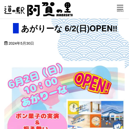
Skip
MENU
to
content
あがりーな 6/2(日)OPEN‼️
2024年5月30日