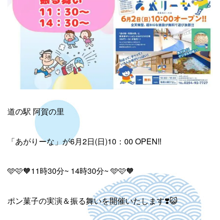
道の駅 阿賀の里
「あがりーな」が6月2日(日)10：00 OPEN‼️
🩵🩷🧡11時30分~ 14時30分~ 🩵🩷🧡
ポン菓子の実演＆振る舞いを開催いたします❣️😺