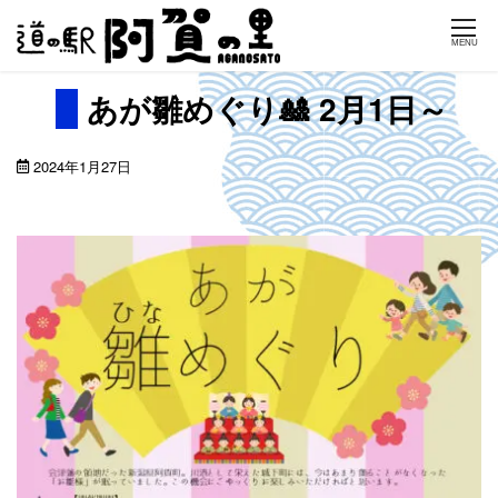
Skip
MENU
to
content
あが雛めぐり🎎 2月1日～
2024年1月27日