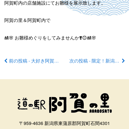
阿賀町内の店舗施設にてお雛様を展示致します。
阿賀の里＆阿賀町内で
🎎🌸 お雛様めぐりをしてみませんか❣️😊🎎🌸
前の投稿 - 大好き阿賀町！楽笑スプリングフェア㏌阿賀の里のお知らせ
次の投稿 - 限定！新潟地酒カップ🍶´-
前
後
の
記
事
〒959-4636 新潟県東蒲原郡阿賀町石間4301
へ