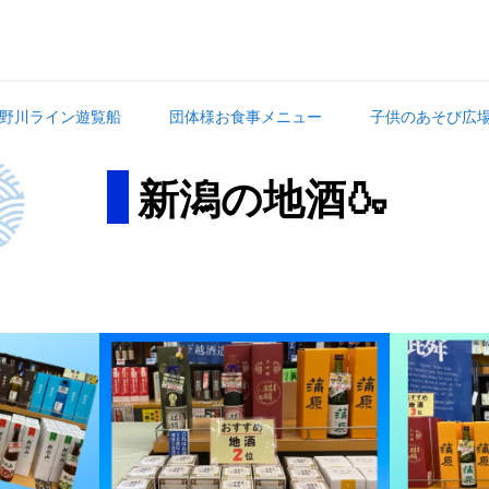
野川ライン遊覧船
団体様お食事メニュー
子供のあそび広
新潟の地酒🍶