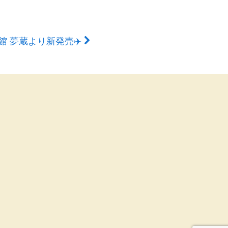
産館 夢蔵より新発売✈️