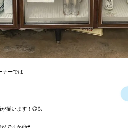
ーナーでは
が揃います！😊🍶
ですか😊❣️