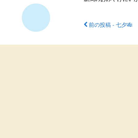
前の投稿 - 七夕🎋
前
後
の
記
事
へ
の
リ