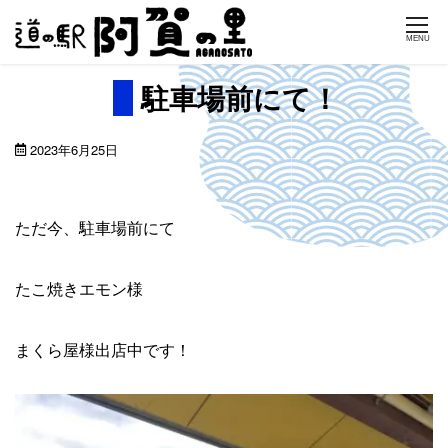
Skip
MENU
to
content
駐車場前にて！
2023年6月25日
ただ今、駐車場前にて
たこ焼きエモン様
まくら屋様出店中です！